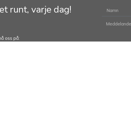
et runt, varje dag!
nå oss på: