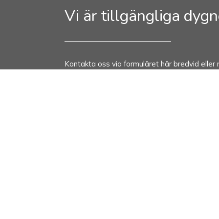
Vi är tillgängliga dygn
Kontakta oss via formuläret här bredvid eller 
Telefon:
+46 (0)8 522 43 170
E-post:
kontakt@crownscandinavia.com