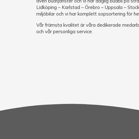
även budtjänster och vi har daglig budbil på st
Lidköping – Karlstad – Örebro – Uppsala – Stockh
miljöbilar och vi har komplett sopsortering för he
Vår främsta kvalitet är våra dedikerade medar
och vår personliga service.