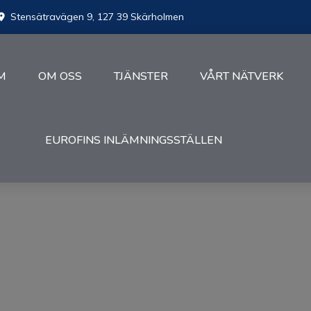
Stensätravägen 9, 127 39 Skärholmen
M
OM OSS
TJÄNSTER
VÅRT NÄTVERK
EUROFINS INLÄMNINGSSTÄLLEN